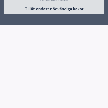
Huvudmeny
Tillåt endast nödvändiga kakor
Start
Om förskolan
Verksamhet & pedagogik
Kontakt
Jobba hos oss
Snabblänkar
Uppsala kommun
Skolverket
Kontakt
Rosendals förskola
Brandmästargatan 6
752 54 Uppsala